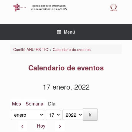
Saltar
al
contenido
Menú
Comité ANUIES-TIC
>
Calendario de eventos
Calendario de eventos
17 enero, 2022
Mes
Semana
Día
Mes
Día
Año
Anterior
Siguiente
Hoy