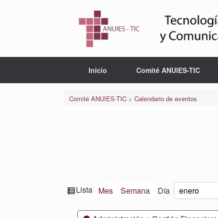
Saltar
al
contenido
Inicio
Comité ANUIES-TIC
Comité ANUIES-TIC
>
Calendario de eventos
Ver
Lista
Mes
Semana
Día
Mes
Día
Año
como
Categorías