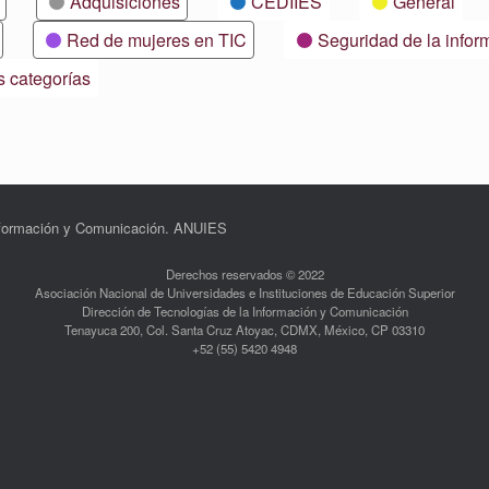
Adquisiciones
CEDIIES
General
Red de mujeres en TIC
Seguridad de la infor
s categorías
Información y Comunicación. ANUIES
Derechos reservados © 2022
Asociación Nacional de Universidades e Instituciones de Educación Superior
Dirección de Tecnologías de la Información y Comunicación
Tenayuca 200, Col. Santa Cruz Atoyac, CDMX, México, CP 03310
+52 (55) 5420 4948