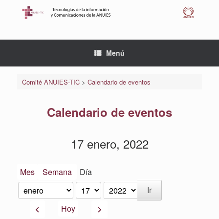
Saltar
al
contenido
Menú
Comité ANUIES-TIC
>
Calendario de eventos
Calendario de eventos
17 enero, 2022
Mes
Semana
Día
Mes
Día
Año
Anterior
Siguiente
Hoy