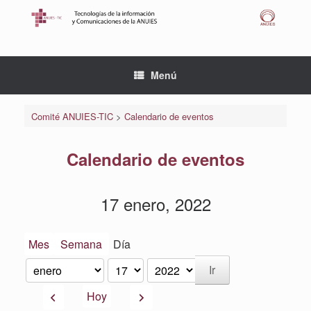
Saltar
al
contenido
Menú
Comité ANUIES-TIC
>
Calendario de eventos
Calendario de eventos
17 enero, 2022
Mes
Semana
Día
Mes
Día
Año
Anterior
Siguiente
Hoy