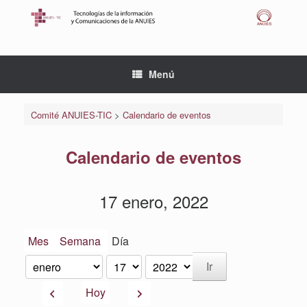
Saltar
al
contenido
Menú
Comité ANUIES-TIC
>
Calendario de eventos
Calendario de eventos
17 enero, 2022
Mes
Semana
Día
Mes
Día
Año
Anterior
Siguiente
Hoy