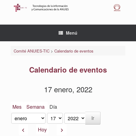
Saltar
al
contenido
Menú
Comité ANUIES-TIC
>
Calendario de eventos
Calendario de eventos
17 enero, 2022
Mes
Semana
Día
Mes
Día
Año
Anterior
Siguiente
Hoy