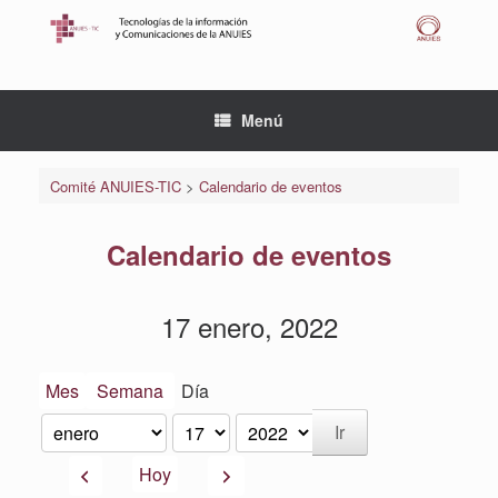
Saltar
al
contenido
Menú
Comité ANUIES-TIC
>
Calendario de eventos
Calendario de eventos
17 enero, 2022
Mes
Semana
Día
Mes
Día
Año
Anterior
Siguiente
Hoy