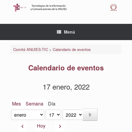
Saltar
al
contenido
Menú
Comité ANUIES-TIC
>
Calendario de eventos
Calendario de eventos
17 enero, 2022
Mes
Semana
Día
Mes
Día
Año
Anterior
Siguiente
Hoy