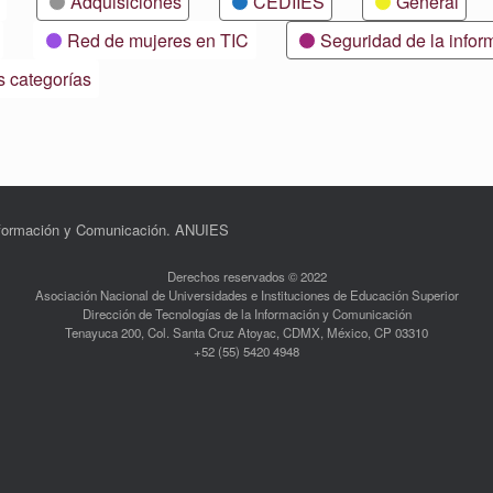
Adquisiciones
CEDIIES
General
Red de mujeres en TIC
Seguridad de la infor
s categorías
Información y Comunicación. ANUIES
Derechos reservados © 2022
Asociación Nacional de Universidades e Instituciones de Educación Superior
Dirección de Tecnologías de la Información y Comunicación
Tenayuca 200, Col. Santa Cruz Atoyac, CDMX, México, CP 03310
+52 (55) 5420 4948