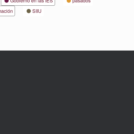
Gobierno en las IES
pasados
mación
SIIU