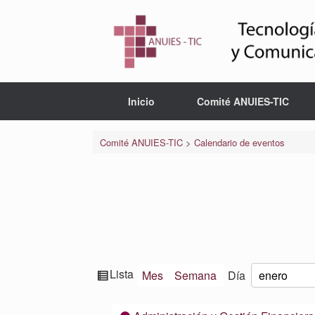
Saltar
al
contenido
Inicio
Comité ANUIES-TIC
Comité ANUIES-TIC
>
Calendario de eventos
Ver
Lista
Mes
Semana
Día
Mes
Día
Año
como
Categorías