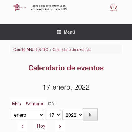
Saltar
al
contenido
Menú
Comité ANUIES-TIC
>
Calendario de eventos
Calendario de eventos
17 enero, 2022
Mes
Semana
Día
Mes
Día
Año
Anterior
Siguiente
Hoy