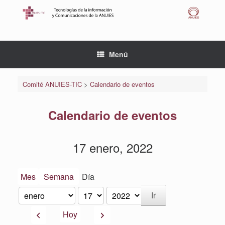
Saltar
al
contenido
Menú
Comité ANUIES-TIC
>
Calendario de eventos
Calendario de eventos
17 enero, 2022
Mes
Semana
Día
Mes
Día
Año
Anterior
Siguiente
Hoy