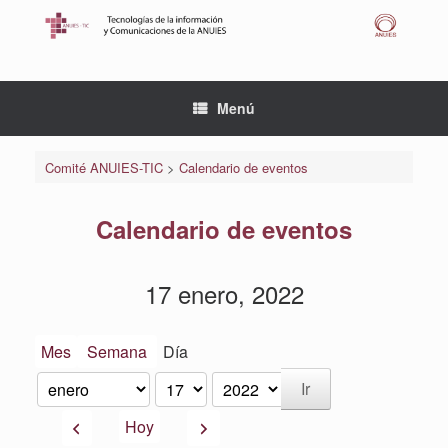
Saltar
al
contenido
Menú
Comité ANUIES-TIC
>
Calendario de eventos
Calendario de eventos
17 enero, 2022
Mes
Semana
Día
Mes
Día
Año
Anterior
Siguiente
Hoy