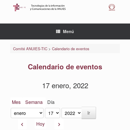
Saltar
al
contenido
Menú
Comité ANUIES-TIC
>
Calendario de eventos
Calendario de eventos
17 enero, 2022
Mes
Semana
Día
Mes
Día
Año
Anterior
Siguiente
Hoy