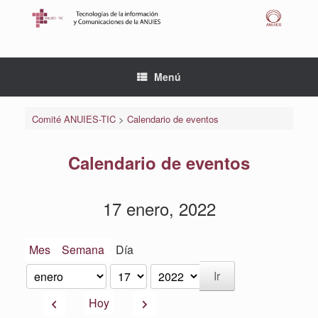
Saltar
al
contenido
Menú
Comité ANUIES-TIC
>
Calendario de eventos
Calendario de eventos
17 enero, 2022
Mes
Semana
Día
Mes
Día
Año
Anterior
Siguiente
Hoy