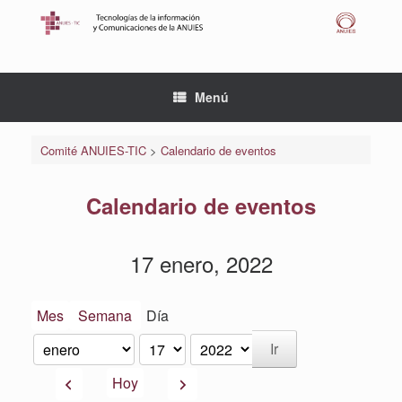
Saltar
al
contenido
Menú
Comité ANUIES-TIC
>
Calendario de eventos
Calendario de eventos
17 enero, 2022
Mes
Semana
Día
Mes
Día
Año
Anterior
Siguiente
Hoy