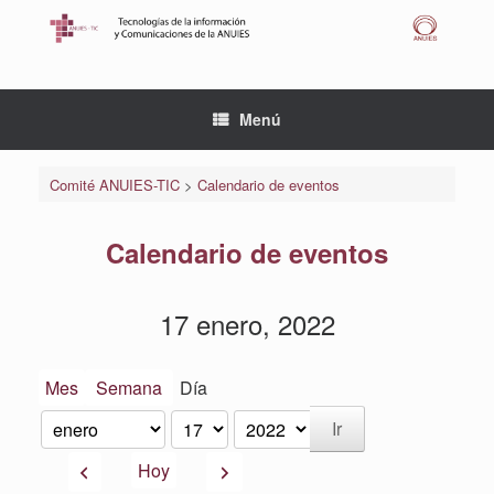
Saltar
al
contenido
Menú
Comité ANUIES-TIC
>
Calendario de eventos
Calendario de eventos
17 enero, 2022
Mes
Semana
Día
Mes
Día
Año
Anterior
Siguiente
Hoy