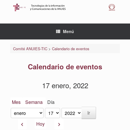
Saltar
al
contenido
Menú
Comité ANUIES-TIC
>
Calendario de eventos
Calendario de eventos
17 enero, 2022
Mes
Semana
Día
Mes
Día
Año
Anterior
Siguiente
Hoy