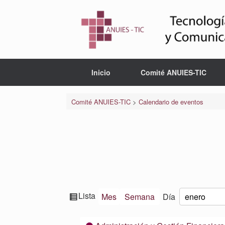
Saltar
al
contenido
Inicio
Comité ANUIES-TIC
Comité ANUIES-TIC
>
Calendario de eventos
Ver
Lista
Mes
Semana
Día
Mes
Día
Año
como
Categorías