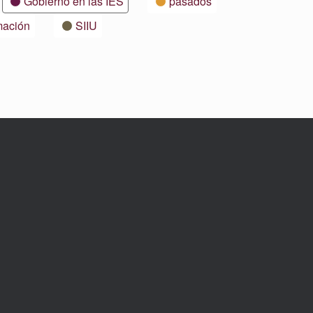
Gobierno en las IES
pasados
mación
SIIU