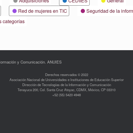
Adquisiciones
CEDIIES
General
Red de mujeres en TIC
Seguridad de la infor
s categorías
Información y Comunicación. ANUIES
Derechos reservados © 2022
Asociación Nacional de Universidades e Instituciones de Educación Superior
Dirección de Tecnologías de la Información y Comunicación
Tenayuca 200, Col. Santa Cruz Atoyac, CDMX, México, CP 03310
+52 (55) 5420 4948