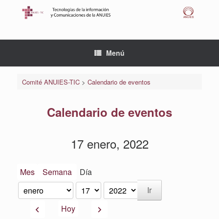
Saltar
al
contenido
Menú
Comité ANUIES-TIC
>
Calendario de eventos
Calendario de eventos
17 enero, 2022
Mes
Semana
Día
Mes
Día
Año
Anterior
Siguiente
Hoy