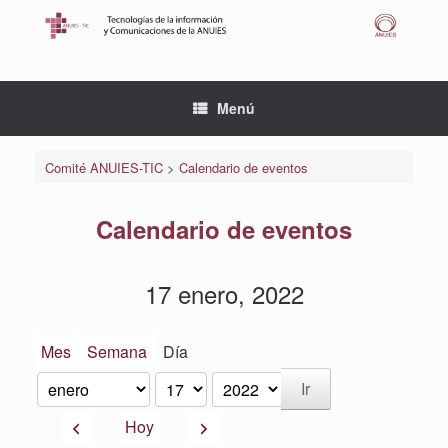
Saltar
al
contenido
Menú
Comité ANUIES-TIC
>
Calendario de eventos
Calendario de eventos
17 enero, 2022
Mes
Semana
Día
Mes
Día
Año
Anterior
Siguiente
Hoy