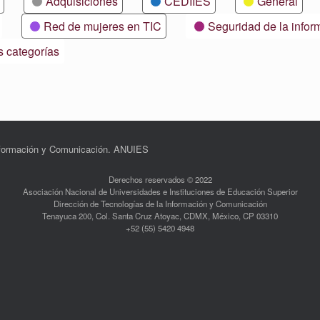
Adquisiciones
CEDIIES
General
Red de mujeres en TIC
Seguridad de la infor
s categorías
Información y Comunicación. ANUIES
Derechos reservados © 2022
Asociación Nacional de Universidades e Instituciones de Educación Superior
Dirección de Tecnologías de la Información y Comunicación
Tenayuca 200, Col. Santa Cruz Atoyac, CDMX, México, CP 03310
+52 (55) 5420 4948