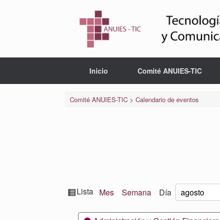
Saltar
al
contenido
Inicio
Comité ANUIES-TIC
Comité ANUIES-TIC
>
Calendario de eventos
Ver
Lista
Mes
Semana
Día
Mes
Día
Año
como
Categorías