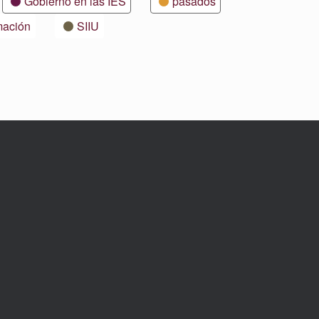
Gobierno en las IES
pasados
mación
SIIU