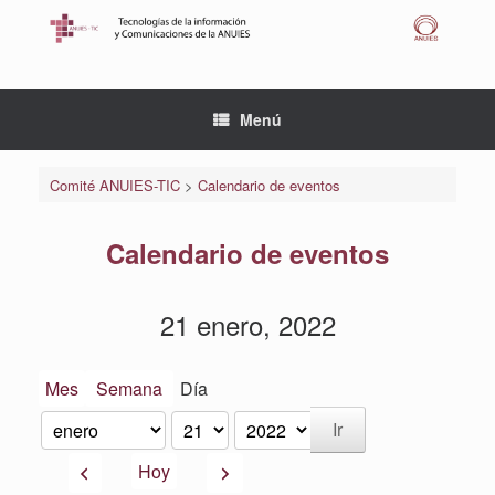
Saltar
al
contenido
Menú
Comité ANUIES-TIC
>
Calendario de eventos
Calendario de eventos
21 enero, 2022
Mes
Semana
Día
Mes
Día
Año
Anterior
Siguiente
Hoy