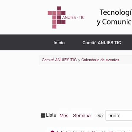
Saltar
al
contenido
Inicio
Comité ANUIES-TIC
Comité ANUIES-TIC
>
Calendario de eventos
Ver
Lista
Mes
Semana
Día
Mes
Día
Año
como
Categorías