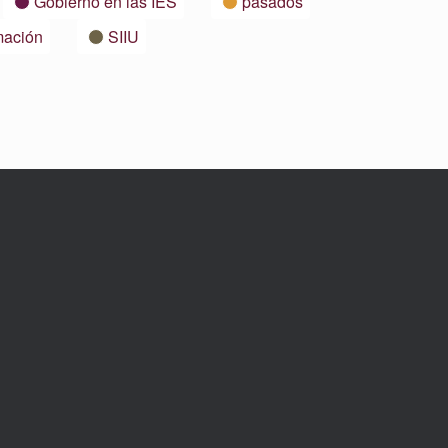
Gobierno en las IES
pasados
mación
SIIU