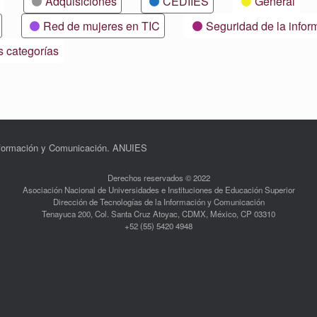
Adquisiciones
CEDIIES
General
Red de mujeres en TIC
Seguridad de la infor
s categorías
Información y Comunicación. ANUIES
Derechos reservados © 2022
Asociación Nacional de Universidades e Instituciones de Educación Superior
Dirección de Tecnologías de la Información y Comunicación
Tenayuca 200, Col. Santa Cruz Atoyac, CDMX, México, CP 03310
+52 (55) 5420 4948