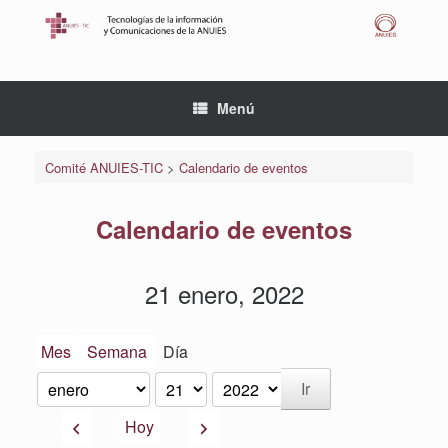
Saltar
al
contenido
Menú
Comité ANUIES-TIC
>
Calendario de eventos
Calendario de eventos
21 enero, 2022
Mes
Semana
Día
Mes
Día
Año
Anterior
Siguiente
Hoy