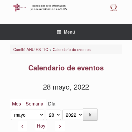
Saltar
al
contenido
Menú
Comité ANUIES-TIC
>
Calendario de eventos
Calendario de eventos
28 mayo, 2022
Mes
Semana
Día
Mes
Día
Año
Anterior
Siguiente
Hoy