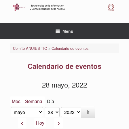
Saltar
al
contenido
Menú
Comité ANUIES-TIC
>
Calendario de eventos
Calendario de eventos
28 mayo, 2022
Mes
Semana
Día
Mes
Día
Año
Anterior
Siguiente
Hoy