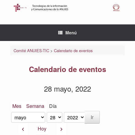
Saltar
al
contenido
Menú
Comité ANUIES-TIC
>
Calendario de eventos
Calendario de eventos
28 mayo, 2022
Mes
Semana
Día
Mes
Día
Año
Anterior
Siguiente
Hoy