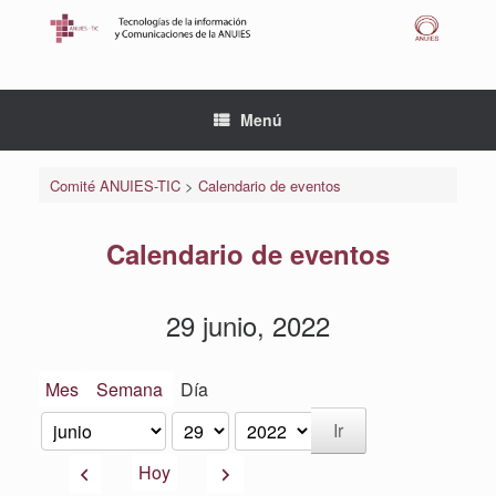
Saltar
al
contenido
Menú
Comité ANUIES-TIC
>
Calendario de eventos
Calendario de eventos
29 junio, 2022
Mes
Semana
Día
Mes
Día
Año
Anterior
Siguiente
Hoy