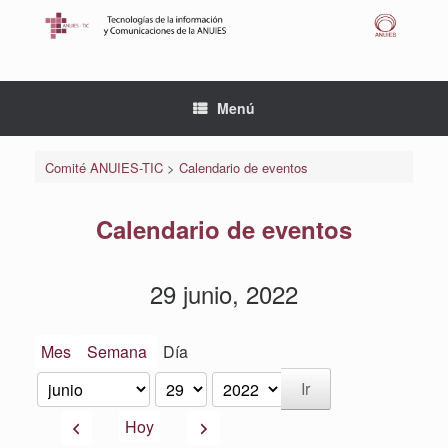
Saltar
al
contenido
Menú
Comité ANUIES-TIC
>
Calendario de eventos
Calendario de eventos
29 junio, 2022
Mes
Semana
Día
Mes
Día
Año
Anterior
Siguiente
Hoy