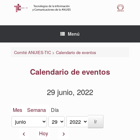
Saltar
al
contenido
Menú
Comité ANUIES-TIC
>
Calendario de eventos
Calendario de eventos
29 junio, 2022
Mes
Semana
Día
Mes
Día
Año
Anterior
Siguiente
Hoy