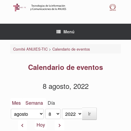
Saltar
al
contenido
Menú
Comité ANUIES-TIC
>
Calendario de eventos
Calendario de eventos
8 agosto, 2022
Mes
Semana
Día
Mes
Día
Año
Anterior
Siguiente
Hoy