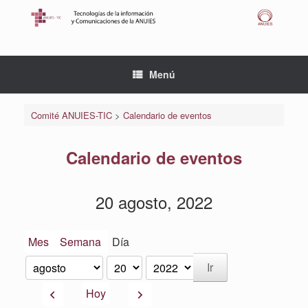
Saltar
al
contenido
Menú
Comité ANUIES-TIC
>
Calendario de eventos
Calendario de eventos
20 agosto, 2022
Mes
Semana
Día
Mes
Día
Año
Anterior
Siguiente
Hoy