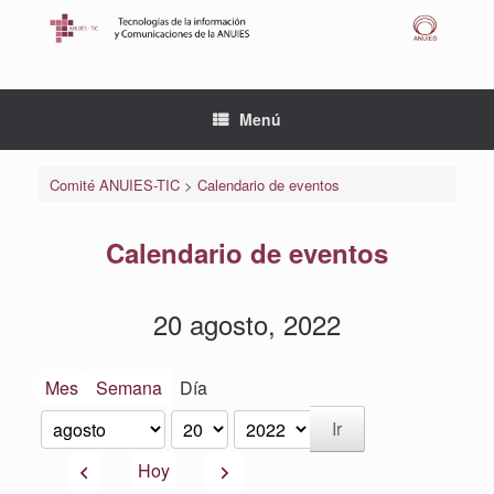
Saltar
al
contenido
Menú
Comité ANUIES-TIC
>
Calendario de eventos
Calendario de eventos
20 agosto, 2022
Mes
Semana
Día
Mes
Día
Año
Anterior
Siguiente
Hoy