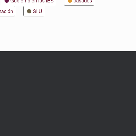
Gobierno en las IES
pasados
mación
SIIU