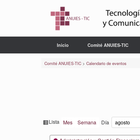
Saltar
al
contenido
Inicio
Comité ANUIES-TIC
Comité ANUIES-TIC
>
Calendario de eventos
Ver
Lista
Mes
Semana
Día
Mes
Día
Año
como
Categorías