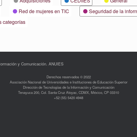
Adquisiciones
CEDIIES
General
Red de mujeres en TIC
Seguridad de la infor
s categorías
Información y Comunicación. ANUIES
Derechos reservados © 2022
Asociación Nacional de Universidades e Instituciones de Educación Superior
Dirección de Tecnologías de la Información y Comunicación
Tenayuca 200, Col. Santa Cruz Atoyac, CDMX, México, CP 03310
+52 (55) 5420 4948