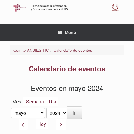
Saltar
al
contenido
Menú
Comité ANUIES-TIC
>
Calendario de eventos
Calendario de eventos
Eventos en mayo 2024
Mes
Semana
Día
Mes
Año
Anterior
Siguiente
Hoy