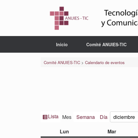
Saltar
al
contenido
Inicio
Comité ANUIES-TIC
Comité ANUIES-TIC
>
Calendario de eventos
Ver
Lista
Mes
Semana
Día
Mes
Año
como
lunes
martes
Lun
Mar