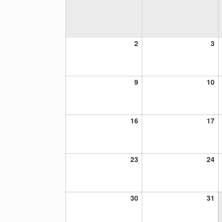
2
3
2
3
diciembre,
di
2024
20
9
10
9
10
diciembre,
di
2024
20
16
17
16
17
diciembre,
di
2024
20
23
24
23
24
diciembre,
di
2024
20
30
31
30
31
diciembre,
di
2024
20