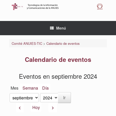
Saltar
al
contenido
Menú
Comité ANUIES-TIC
>
Calendario de eventos
Calendario de eventos
Eventos en septiembre 2024
Mes
Semana
Día
Mes
Año
Anterior
Siguiente
Hoy