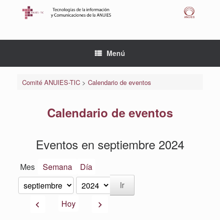
Saltar
al
contenido
Menú
Comité ANUIES-TIC
>
Calendario de eventos
Calendario de eventos
Eventos en septiembre 2024
Mes
Semana
Día
Mes
Año
Anterior
Siguiente
Hoy