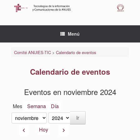
Saltar
al
contenido
Menú
Comité ANUIES-TIC
>
Calendario de eventos
Calendario de eventos
Eventos en noviembre 2024
Mes
Semana
Día
Mes
Año
Anterior
Siguiente
Hoy