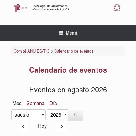
Saltar
al
contenido
Menú
Comité ANUIES-TIC
>
Calendario de eventos
Calendario de eventos
Eventos en agosto 2026
Mes
Semana
Día
Mes
Año
Anterior
Siguiente
Hoy