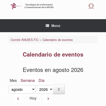
Saltar
al
contenido
Menú
Comité ANUIES-TIC
>
Calendario de eventos
Calendario de eventos
Eventos en agosto 2026
Mes
Semana
Día
Mes
Año
Anterior
Siguiente
Hoy