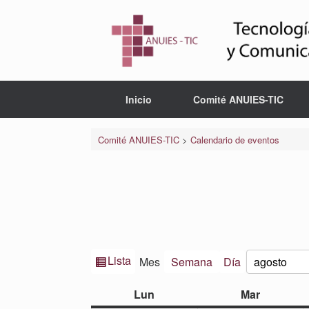
Saltar
al
contenido
Inicio
Comité ANUIES-TIC
Comité ANUIES-TIC
>
Calendario de eventos
Ver
Lista
Mes
Semana
Día
Mes
Año
como
lunes
martes
Lun
Mar