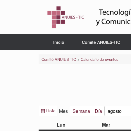
Saltar
al
contenido
Inicio
Comité ANUIES-TIC
Comité ANUIES-TIC
>
Calendario de eventos
Ver
Lista
Mes
Semana
Día
Mes
Año
como
lunes
martes
Lun
Mar