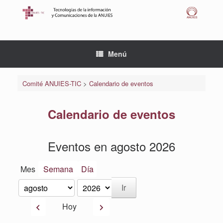
Saltar
al
contenido
Menú
Comité ANUIES-TIC
>
Calendario de eventos
Calendario de eventos
Eventos en agosto 2026
Mes
Semana
Día
Mes
Año
Anterior
Siguiente
Hoy