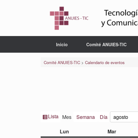
Saltar
al
contenido
Inicio
Comité ANUIES-TIC
Comité ANUIES-TIC
>
Calendario de eventos
Ver
Lista
Mes
Semana
Día
Mes
Año
como
lunes
martes
Lun
Mar