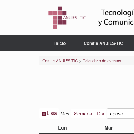
Saltar
al
contenido
Inicio
Comité ANUIES-TIC
Comité ANUIES-TIC
>
Calendario de eventos
Ver
Lista
Mes
Semana
Día
Mes
Año
como
lunes
martes
Lun
Mar