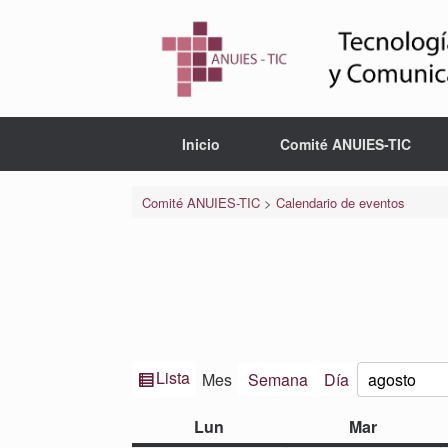
Saltar
al
contenido
Inicio
Comité ANUIES-TIC
Comité ANUIES-TIC
>
Calendario de eventos
Ver
Lista
Mes
Semana
Día
Mes
Año
como
lunes
martes
Lun
Mar