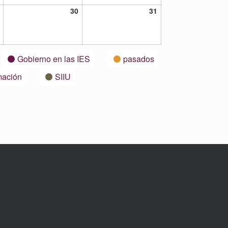
29
30
31
30
31
octubre,
octubre,
octubre,
2021
2021
2021
Gobierno en las IES
pasados
mación
SIIU