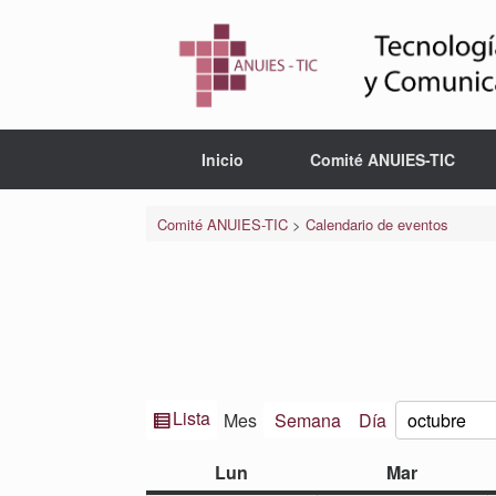
Saltar
al
contenido
Inicio
Comité ANUIES-TIC
Comité ANUIES-TIC
>
Calendario de eventos
Ver
Lista
Mes
Semana
Día
Mes
Año
como
lunes
martes
Lun
Mar