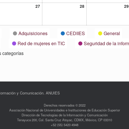
27
28
27
28
29
tubre,
octubre,
octubre,
21
2021
2021
Adquisiciones
CEDIIES
General
Red de mujeres en TIC
Seguridad de la infor
s categorías
Información y Comunicación. ANUIES
Derechos reservados © 2022
Asociación Nacional de Universidades e Instituciones de Educación Superior
Dirección de Tecnologías de la Información y Comunicación
Tenayuca 200, Col. Santa Cruz Atoyac, CDMX, México, CP 03310
+52 (55) 5420 4948