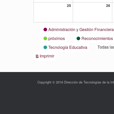
25
26
25
26
octubre,
oc
2021
20
Categorías
Administración y Gestión Financiera
próximos
Reconocimientos
Todas la
Tecnología Educativa
Vistas
Imprimir
Copyright © 2016 Dirección de Tecnologías de la 