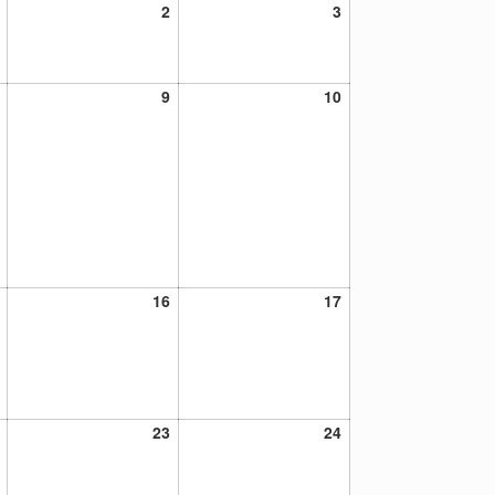
1
2
3
2
3
octubre,
octubre,
octubre,
2021
2021
2021
8
9
10
9
10
octubre,
octubre,
octubre,
2021
2021
2021
15
16
17
16
17
octubre,
octubre,
octubre,
2021
2021
2021
22
23
24
23
24
octubre,
octubre,
octubre,
2021
2021
2021