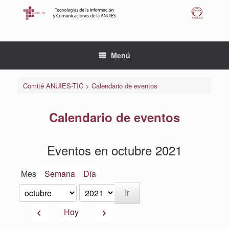
Saltar
al
contenido
Menú
Comité ANUIES-TIC
>
Calendario de eventos
Calendario de eventos
Eventos en octubre 2021
Mes
Semana
Día
Mes
Año
Anterior
Siguiente
Hoy