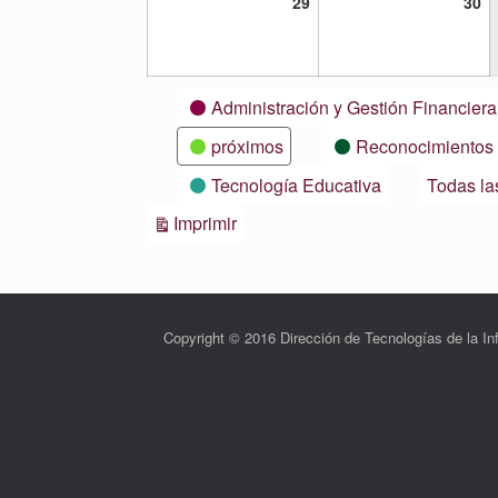
29
30
29
30
noviembre,
no
2021
20
Categorías
Administración y Gestión Financiera
próximos
Reconocimientos
Tecnología Educativa
Todas la
Vistas
Imprimir
Copyright © 2016 Dirección de Tecnologías de la 