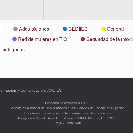
viembre,
21
Adquisiciones
CEDIIES
General
Red de mujeres en TIC
Seguridad de la infor
s categorías
Información y Comunicación. ANUIES
Derechos reservados © 2022
Asociación Nacional de Universidades e Instituciones de Educación Superior
Dirección de Tecnologías de la Información y Comunicación
Tenayuca 200, Col. Santa Cruz Atoyac, CDMX, México, CP 03310
+52 (55) 5420 4948