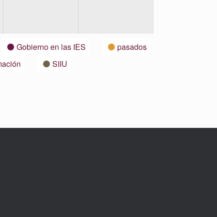
Gobierno en las IES
pasados
mación
SIIU