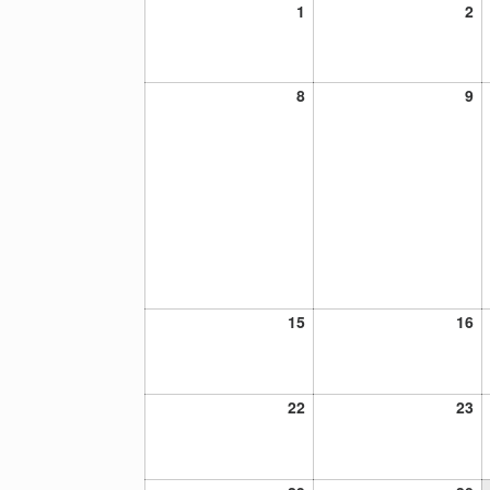
1
2
1
2
noviembre,
no
2021
20
8
9
8
9
noviembre,
no
2021
20
15
16
15
16
noviembre,
no
2021
20
22
23
22
23
noviembre,
no
2021
20