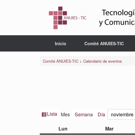
Saltar
al
contenido
Inicio
Comité ANUIES-TIC
Comité ANUIES-TIC
>
Calendario de eventos
Ver
Lista
Mes
Semana
Día
Mes
Año
como
lunes
martes
Lun
Mar